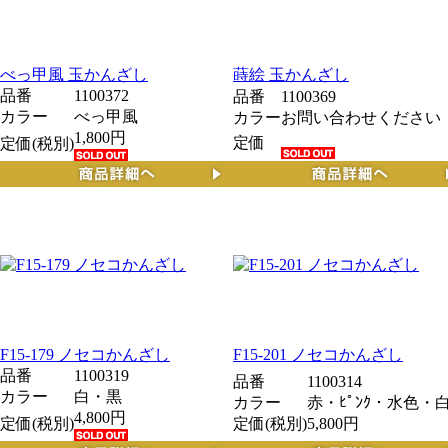
べっ甲風 玉かんざし
蒔絵 玉かんざし
品番
1100372
品番
1100369
カラー
べっ甲風
カラー
お問い合わせください
1,800円
定価
定価(税別)
F15-179 ノセコかんざし
F15-201 ノセコかんざし
品番
1100319
品番
1100314
カラー
白・黒
カラー
赤・ﾋﾟﾝｸ・水色・
4,800円
定価(税別)
定価(税別)
5,800円