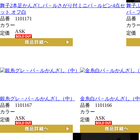
舞子2本足かんざしパ－ルさがり付ミニパ－ルピン4点セ
舞子
ット オフ白
パ－
品番
1101171
品番
カラー
カラ
ASK
定価
定価
銀糸グレ－パ－ルかんざし（中）
金糸白パ－ルかんざし（中
品番
1101167
品番
1101166
カラー
カラー
ASK
ASK
定価
定価