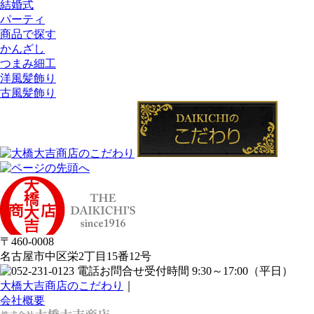
結婚式
パーティ
商品で探す
かんざし
つまみ細工
洋風髪飾り
古風髪飾り
〒460-0008
名古屋市中区栄2丁目15番12号
大橋大吉商店のこだわり
｜
会社概要