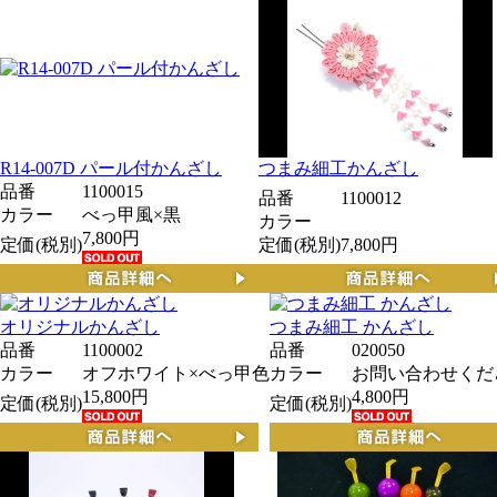
R14-007D パール付かんざし
つまみ細工かんざし
品番
1100015
品番
1100012
カラー
べっ甲風×黒
カラー
7,800円
定価(税別)
定価(税別)
7,800円
オリジナルかんざし
つまみ細工 かんざし
品番
1100002
品番
020050
カラー
オフホワイト×べっ甲色
カラー
お問い合わせくだ
15,800円
4,800円
定価(税別)
定価(税別)