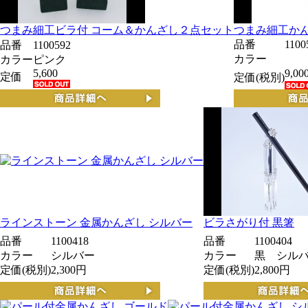
つまみ細工ビラ付 コーム＆かんざし２点セット
つまみ細工か
品番
1100
品番
1100592
カラー
カラー
ピンク
5,600
9,0
定価
定価(税別)
ラインストーン 金属かんざし シルバー
ビラさがり付 黒箸
品番
1100418
品番
1100404
カラー
シルバー
カラー
黒 シル
定価(税別)
2,300円
定価(税別)
2,800円