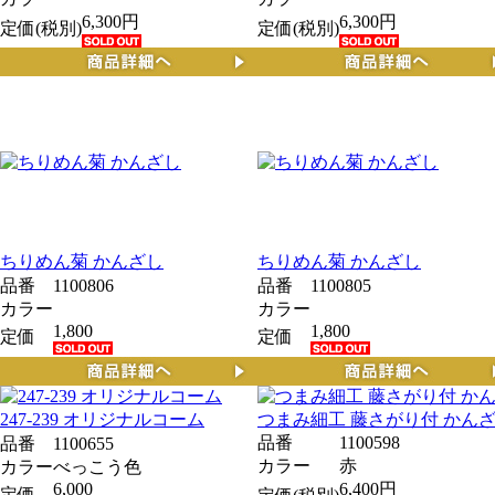
6,300円
6,300円
定価(税別)
定価(税別)
ちりめん菊 かんざし
ちりめん菊 かんざし
品番
1100806
品番
1100805
カラー
カラー
1,800
1,800
定価
定価
247-239 オリジナルコーム
つまみ細工 藤さがり付 かんざ
品番
1100598
品番
1100655
カラー
赤
カラー
べっこう色
6,000
6,400円
定価