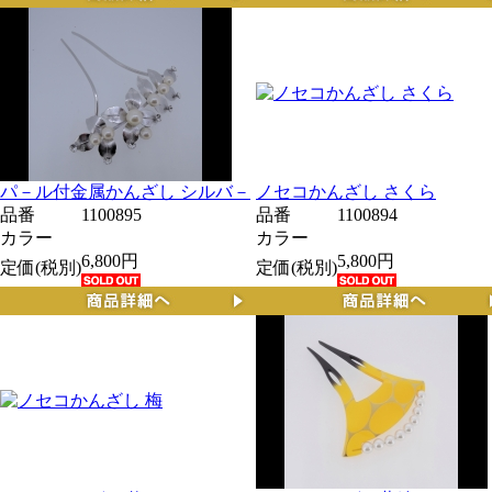
パ－ル付金属かんざし シルバ－
ノセコかんざし さくら
品番
1100895
品番
1100894
カラー
カラー
6,800円
5,800円
定価(税別)
定価(税別)