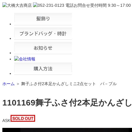
ホーム
＞ 舞子ふさ付2本足かんざしミニ2点セット パ－プル
1101169
舞子ふさ付2本足かんざし
ASK