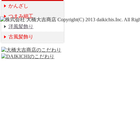
かんざし
つまみ細工
洋風髪飾り
古風髪飾り