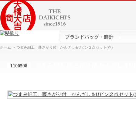
ホーム
＞ つまみ細工 藤さがり付 かんざし＆Uピン２点セット(赤)
つまみ細工 藤さがり付 かんざし＆U
1100598