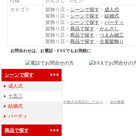
仕様
かんざし Uピン
カテゴリ
髪飾り店 >
シーンで探す
>
成人式
髪飾り店 >
シーンで探す
>
結婚式
髪飾り店 >
シーンで探す
>
パーティ
髪飾り店 >
商品で探す
>
かんざし
髪飾り店 >
商品で探す
>
つまみ細工
髪飾り店 >
商品で探す
>
古風髪飾り
お問合わせは、お電話・FAXでもお気軽に
シーンで探す
成人式
七五三
大橋大吉商店のこだわり
｜
会社概要
結婚式
パーティ
商品で探す