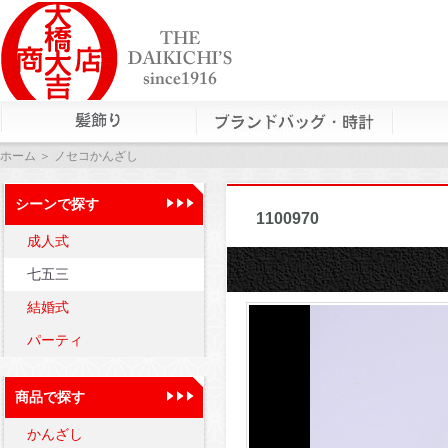
ホーム
＞ ノセコかんざし
シーンで探す
ノセコかん
1100970
成人式
七五三
結婚式
パーティ
商品で探す
かんざし