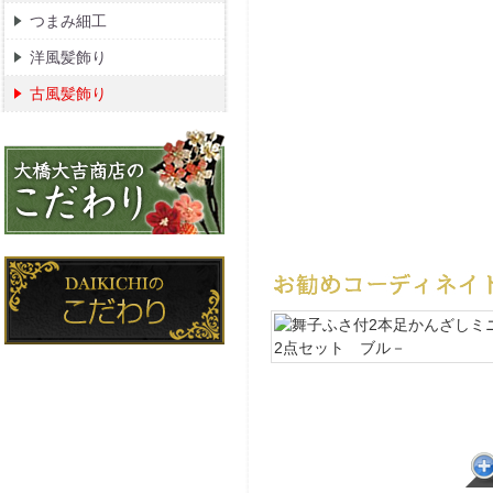
つまみ細工
洋風髪飾り
古風髪飾り