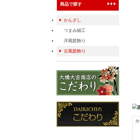
商品で探す
かんざし
つまみ細工
洋風髪飾り
古風髪飾り
カ