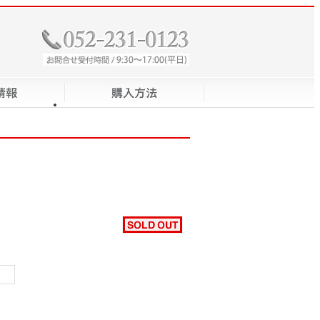
7,500
円
定価
（税別）