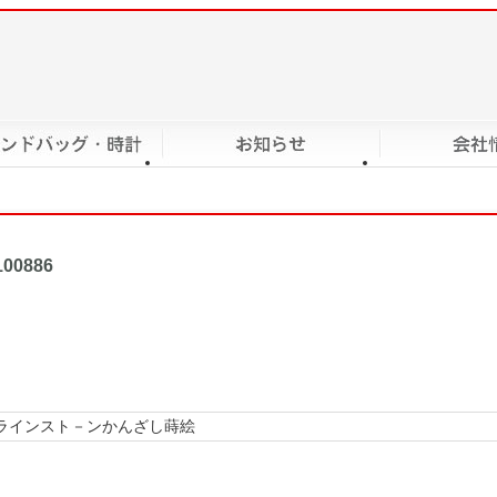
ラインスト－ンかんざし蒔絵
100886