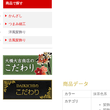
商品で探す
かんざし
つまみ細工
洋風髪飾り
古風髪飾り
カラー
抹茶色系
カテゴリ
髪飾
髪飾