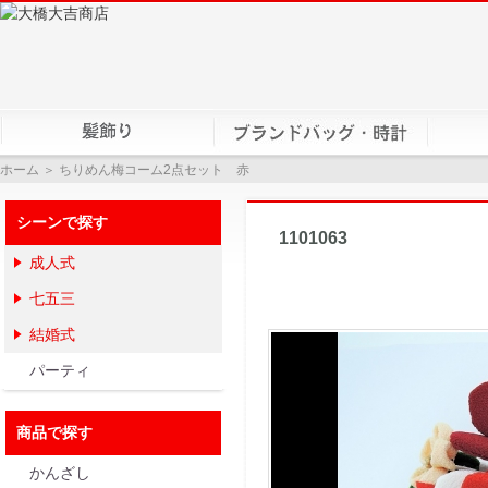
ホーム
＞ ちりめん梅コーム2点セット 赤
シーンで探す
ちりめん梅
1101063
成人式
七五三
結婚式
パーティ
商品で探す
かんざし