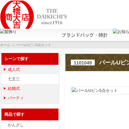
ホーム
＞ パールUピン5点セット
シーンで探す
パールUピ
1101049
成人式
七五三
結婚式
パーティ
商品で探す
かんざし