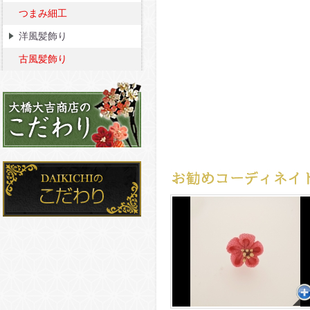
つまみ細工
洋風髪飾り
古風髪飾り