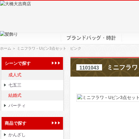
ホーム
＞ ミニフラワ－Uピン3点セット ピンク
シーンで探す
ミニフラワ
1101043
成人式
七五三
結婚式
パーティ
商品で探す
かんざし