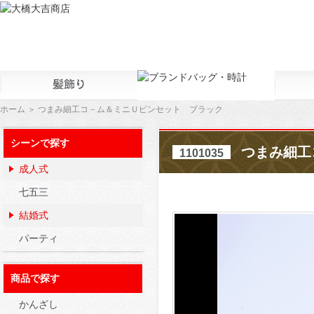
ホーム
＞ つまみ細工コ－ム＆ミニＵピンセット ブラック
シーンで探す
つまみ細工
1101035
成人式
七五三
結婚式
パーティ
商品で探す
かんざし