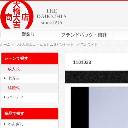
ホーム
＞ つまみ細工コ－ム＆ミニＵピンセット オフホワイト
シーンで探す
つまみ細工
1101033
成人式
七五三
結婚式
パーティ
商品で探す
かんざし