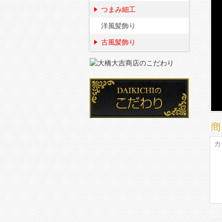
つまみ細工
洋風髪飾り
古風髪飾り
カ