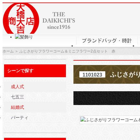
ホーム
＞ ふじさがりフラワーコーム＆ミニフラワー2点セット 赤
シーンで探す
ふじさがり
1101023
成人式
七五三
結婚式
パーティ