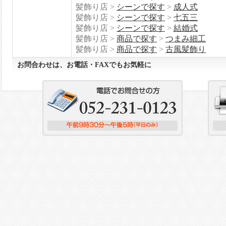
髪飾り店 >
シーンで探す
>
成人式
髪飾り店 >
シーンで探す
>
七五三
髪飾り店 >
シーンで探す
>
結婚式
髪飾り店 >
商品で探す
>
つまみ細工
髪飾り店 >
商品で探す
>
古風髪飾り
お問合わせは、お電話・FAXでもお気軽に