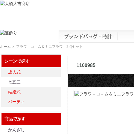
ホーム
＞ フラワ－コ－ム＆ミニフラワ－2点セット
シーンで探す
フラワ－コ
1100985
成人式
七五三
結婚式
パーティ
商品で探す
かんざし