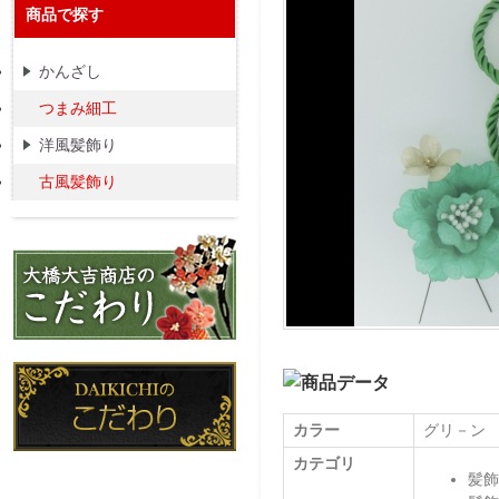
商品で探す
かんざし
つまみ細工
洋風髪飾り
古風髪飾り
カラー
グリ－ン
カテゴリ
髪飾