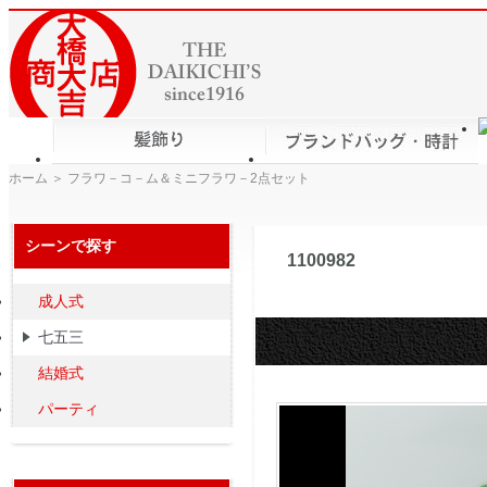
ホーム
＞ フラワ－コ－ム＆ミニフラワ－2点セット
シーンで探す
フラワ－
1100982
成人式
七五三
結婚式
パーティ