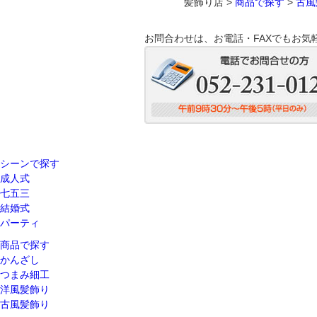
髪飾り店 >
商品で探す
>
古風
お問合わせは、お電話・FAXでもお気
シーンで探す
成人式
七五三
結婚式
パーティ
商品で探す
かんざし
つまみ細工
洋風髪飾り
古風髪飾り