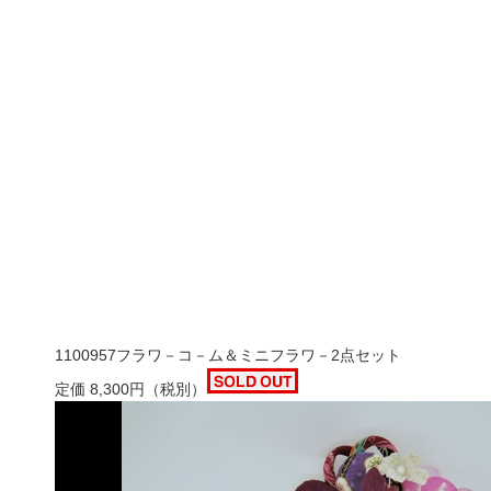
1100957
フラワ－コ－ム＆ミニフラワ－2点セット
定価
8,300
円
（税別）