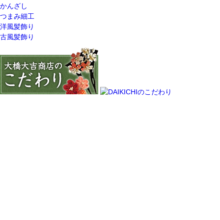
かんざし
つまみ細工
洋風髪飾り
古風髪飾り