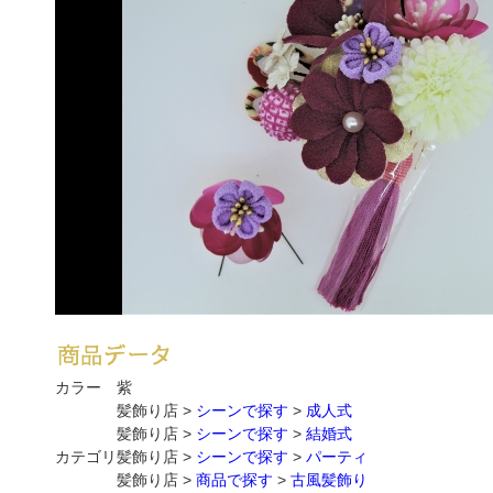
カラー
紫
髪飾り店 >
シーンで探す
>
成人式
髪飾り店 >
シーンで探す
>
結婚式
カテゴリ
髪飾り店 >
シーンで探す
>
パーティ
髪飾り店 >
商品で探す
>
古風髪飾り