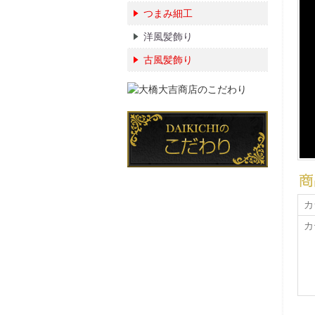
つまみ細工
洋風髪飾り
古風髪飾り
カ
カ