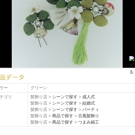
ラー
グリーン
テゴリ
髪飾り店 >
シーンで探す
>
成人式
髪飾り店 >
シーンで探す
>
結婚式
髪飾り店 >
シーンで探す
>
パーティ
髪飾り店 >
商品で探す
>
古風髪飾り
髪飾り店 >
商品で探す
>
つまみ細工