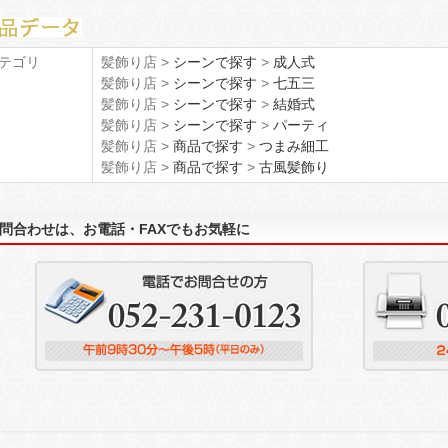
テゴリ
髪飾り店 >
シーンで探す
>
成人式
髪飾り店 >
シーンで探す
>
七五三
髪飾り店 >
シーンで探す
>
結婚式
髪飾り店 >
シーンで探す
>
パーティ
髪飾り店 >
商品で探す
>
つまみ細工
髪飾り店 >
商品で探す
>
古風髪飾り
問合わせは、お電話・FAXでもお気軽に