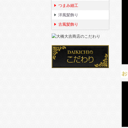
つまみ細工
洋風髪飾り
古風髪飾り