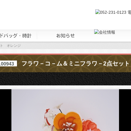
ット オレンジ
フラワ－コ－ム＆ミニフラワ－2点セット
100943