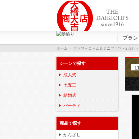
ホーム
＞ フラワ－コ－ム＆ミニフラワ－2点セ
シーンで探す
1
成人式
七五三
結婚式
パーティ
商品で探す
かんざし