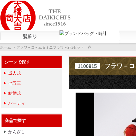
ホーム
＞ フラワ－コ－ム＆ミニフラワ－2点セット 赤
シーンで探す
フラワ－コ
1100915
成人式
七五三
結婚式
パーティ
商品で探す
かんざし