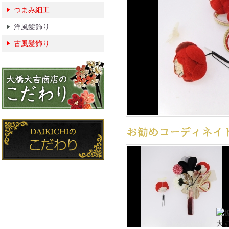
つまみ細工
洋風髪飾り
古風髪飾り