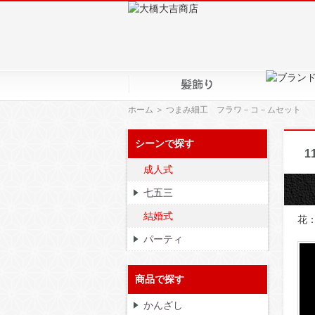
ホーム
＞ つまみ細工 フラワ－コ－ムセット
シーンで探す
1
成人式
七五三
結婚式
花：
パーティ
商品で探す
かんざし