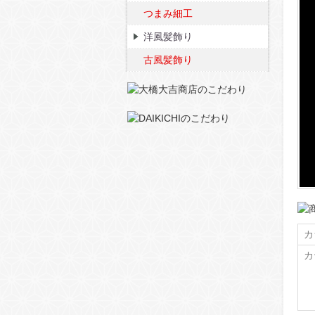
つまみ細工
洋風髪飾り
古風髪飾り
カ
カ