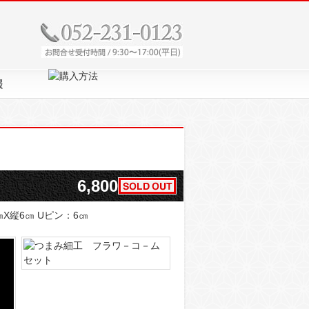
6,800
X縦6㎝ Uピン：6㎝