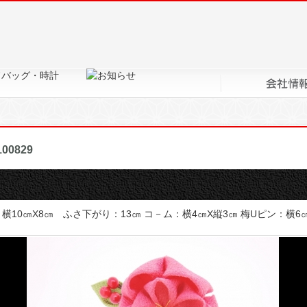
つまみ細工 フラワ－コ－ムセット
100829
横10㎝X8㎝ ふさ下がり：13㎝ コ－ム：横4㎝X縦3㎝ 梅Uピン：横6㎝