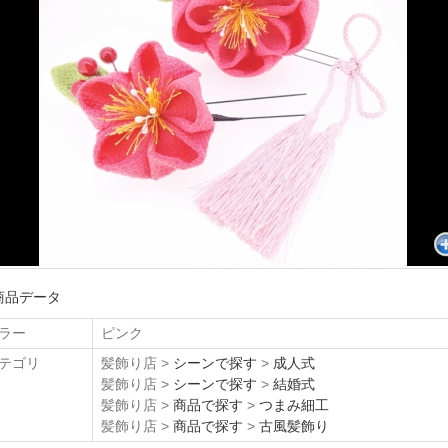
ラー
ピンク
テゴリ
髪飾り店 >
シーンで探す
>
成人式
髪飾り店 >
シーンで探す
>
結婚式
髪飾り店 >
商品で探す
>
つまみ細工
髪飾り店 >
商品で探す
>
古風髪飾り