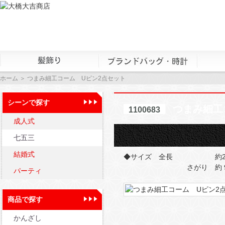
ホーム
＞ つまみ細工コーム Uピン2点セット
シーンで探す
つまみ細工
1100683
成人式
七五三
結婚式
◆サイズ 全長 約
さがり 約 9c
パーティ
商品で探す
かんざし