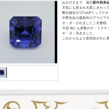
おかげさまで 過日
新作発表
天気にも恵まれ大変にぎわっ
弊社秘宝の“27ctUPトップ
中野先生の最新作のアラビア
オ－ダ－されましたご夫妻様
今回 他にも多数のオ－トクチ
オ－ダ－頂きました。
これからもより差別化された